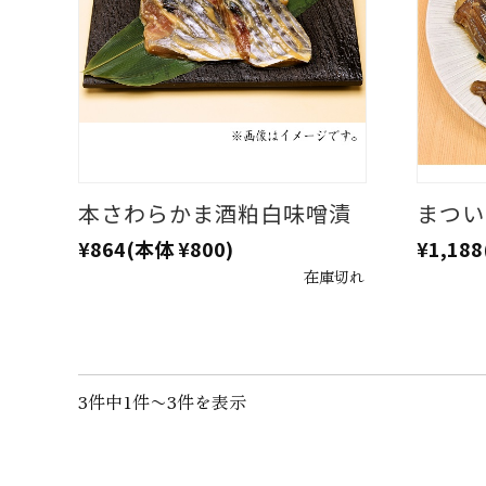
本さわらかま酒粕白味噌漬
まつい
¥864
(本体 ¥800)
¥1,188
在庫切れ
3件中1件〜3件を表示