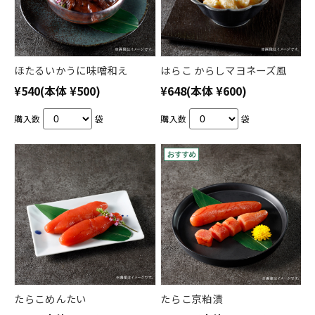
ほたるいかうに味噌和え
はらこ からしマヨネーズ風
¥540
(本体 ¥500)
¥648
(本体 ¥600)
購入数
袋
購入数
袋
たらこめんたい
たらこ京粕漬