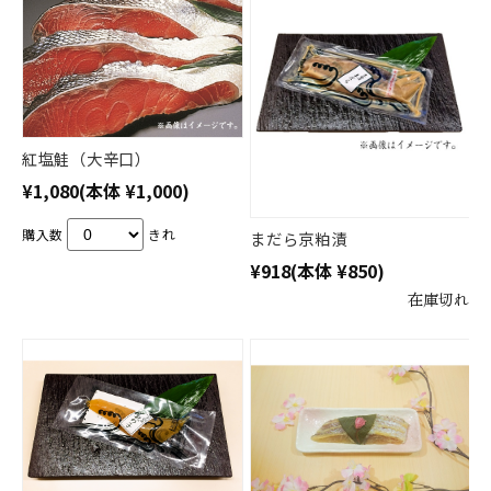
紅塩鮭（大辛口）
¥1,080
(本体 ¥1,000)
購入数
きれ
まだら京粕漬
¥918
(本体 ¥850)
在庫切れ