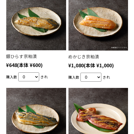
銀ひらす京粕漬
めかじき京粕漬
¥648
(本体 ¥600)
¥1,080
(本体 ¥1,000)
購入数
きれ
購入数
きれ