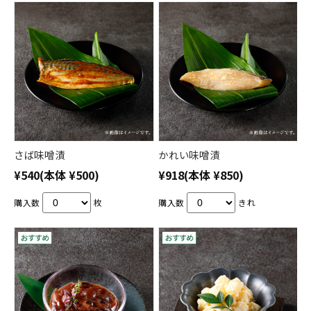
さば味噌漬
かれい味噌漬
¥540
(本体 ¥500)
¥918
(本体 ¥850)
購入数
枚
購入数
きれ