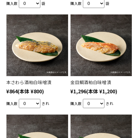
購入数
袋
購入数
袋
本さわら酒粕白味噌漬
金目鯛酒粕白味噌漬
¥864
(本体 ¥800)
¥1,296
(本体 ¥1,200)
購入数
きれ
購入数
きれ