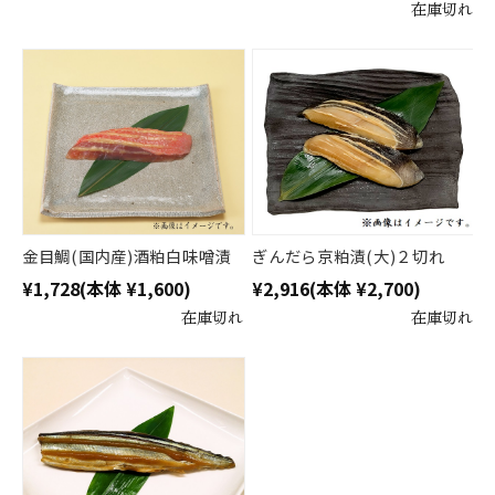
在庫切れ
金目鯛(国内産)酒粕白味噌漬
ぎんだら京粕漬(大)２切れ
¥1,728
(本体 ¥1,600)
¥2,916
(本体 ¥2,700)
在庫切れ
在庫切れ