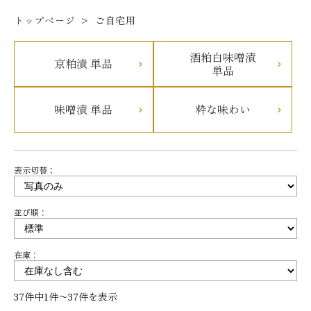
トップページ
ご自宅用
酒粕白味噌漬
京粕漬 単品
単品
味噌漬 単品
粋な味わい
表示切替：
並び順：
在庫：
37件中1件〜37件を表示