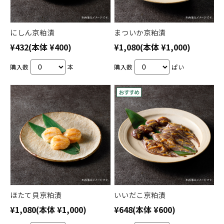
にしん京粕漬
まついか京粕漬
¥432
(本体 ¥400)
¥1,080
(本体 ¥1,000)
購入数
本
購入数
ぱい
ほたて貝京粕漬
いいだこ京粕漬
¥1,080
(本体 ¥1,000)
¥648
(本体 ¥600)