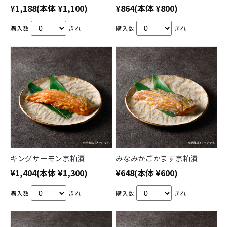
¥1,188
(本体 ¥1,100)
¥864
(本体 ¥800)
購入数
きれ
購入数
きれ
キングサーモン京粕漬
みなみかごかます京粕漬
¥1,404
(本体 ¥1,300)
¥648
(本体 ¥600)
購入数
きれ
購入数
きれ