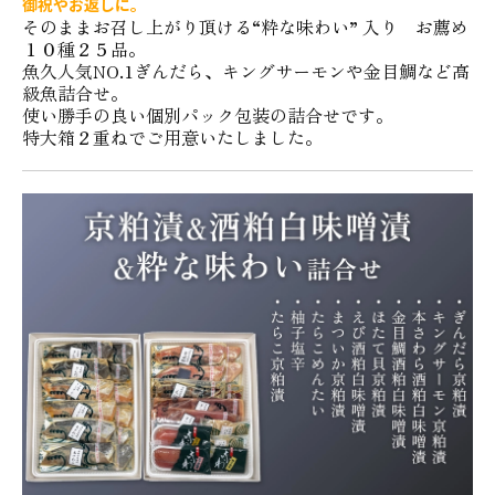
御祝やお返しに。
そのままお召し上がり頂ける“粋な味わい” 入り お薦め
１０種２５品。
魚久人気NO.1ぎんだら、キングサーモンや金目鯛など高
級魚詰合せ。
使い勝手の良い個別パック包装の詰合せです。
特大箱２重ねでご用意いたしました。