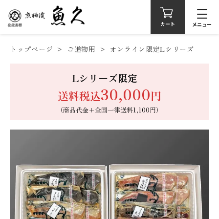
カート
メニュー
トップページ
ご進物用
オンライン限定Lシリーズ
Lシリーズ限定
30,000
送料税込
円
（商品代金＋全国一律送料1,100円）