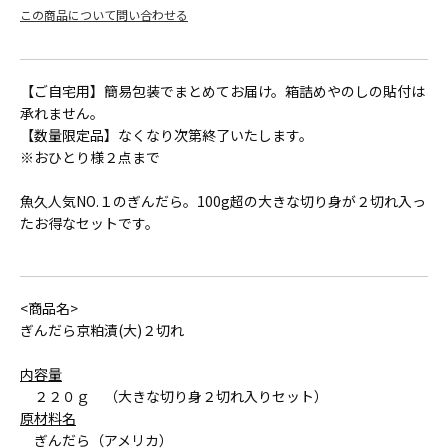
【ご自宅用】簡易包装でまとめてお届け。箱詰めやのしの貼付は
承れません。
【数量限定品】なくなり次第終了いたします。
※おひとり様２点まで
魚久人気NO.１のぎんだら。100g超の大きな切り身が２切れ入っ
たお得なセットです。
<商品名>
ぎんだら京粕漬(大)２切れ
内容量
２２０ｇ （大きな切り身２切れ入りセット）
原材料名
ぎんだら（アメリカ）