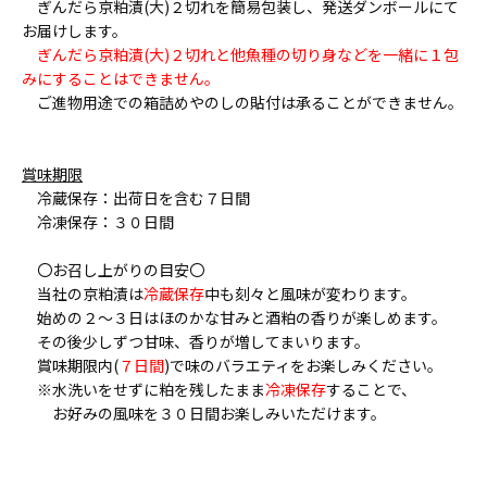
ぎんだら京粕漬(大)２切れを簡易包装し、発送ダンボールにて
お届けします。
ぎんだら京粕漬(大)２切れと他魚種の切り身などを一緒に１包
みにすることはできません。
ご進物用途での箱詰めやのしの貼付は承ることができません。
賞味期限
冷蔵保存：出荷日を含む７日間
冷凍保存：３０日間
〇お召し上がりの目安〇
当社の京粕漬は
冷蔵保存
中も刻々と風味が変わります。
始めの２〜３日はほのかな甘みと酒粕の香りが楽しめます。
その後少しずつ甘味、香りが増してまいります。
賞味期限内(
７日間
)で味のバラエティをお楽しみください。
※水洗いをせずに粕を残したまま
冷凍保存
することで、
お好みの風味を３０日間お楽しみいただけます。