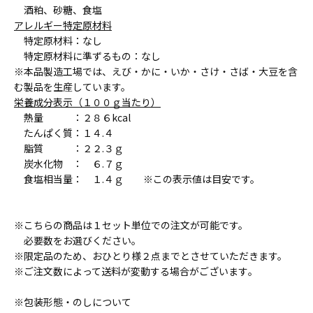
酒粕、砂糖、食塩
アレルギー特定原材料
特定原材料：なし
特定原材料に準ずるもの：なし
※本品製造工場では、えび・かに・いか・さけ・さば・大豆を含
む製品を生産しています。
栄養成分表示（１００ｇ当たり）
熱量 ：２８６kcal
たんぱく質：１４.４
脂質 ：２２.３ｇ
炭水化物 ： ６.７ｇ
食塩相当量： １.４ｇ ※この表示値は目安です。
※こちらの商品は１セット単位での注文が可能です。
必要数をお選びください。
※限定品のため、おひとり様２点までとさせていただきます。
※ご注文数によって送料が変動する場合がございます｡
※包装形態・のしについて